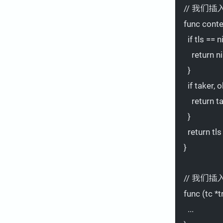
// 我们
func conte
if tls == ni
return ni
}
if taker, 
return t
}
return tls
}
// 我们
func (tc *
...