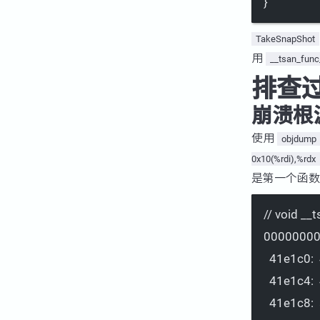
}
TakeSnapShot
用
__tsan_func
排查
崩溃根
使用
objdump
0x10(%rdi),%rdx
是第一个函
// void __
000000000
41e1c0:  4
41e1c4:  4
41e1c8:  a