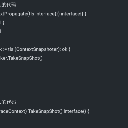
插入的代码
xtPropagate(tls interface{}) interface{} {
l {
l
ok := tls.(ContextSnapshoter); ok {
aker.TakeSnapShot()
插入的代码
traceContext) TakeSnapShot() interface{} {