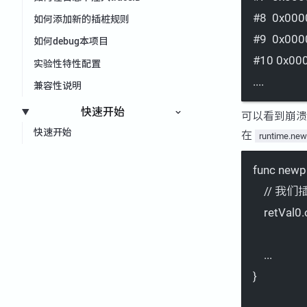
#8  0x000
如何添加新的插桩规则
#9  0x000
如何debug本项目
#10 0x000
实验性特性配置
....
兼容性说明
快速开始
可以看到崩
快速开始
在
runtime.ne
func newpro
// 我
retVal0.
...
}