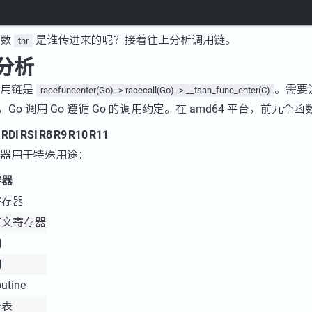
参数
是谁传进来的呢？接着往上分析调用链。
thr
分析
调用链是
。需要
racefuncenter(Go) -> racecall(Go) -> __tsan_func_enter(C)
码，Go 调用 Go 遵循 Go 的调用约定。在 amd64 平台，前九
RDI
RSI
R8
R9
R10
R11
器用于特殊用途：
存器
寄存器
下文寄存器
用
用
utine
号表