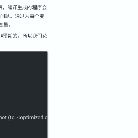
后，编译生成的程序会
e）问题。通过为每个变
些变量。
非预期的，所以我们花
)
t (tc=<optimized out>, ~r0=...)