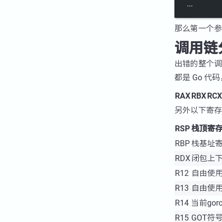
...
那么第一个
调用链
出错的整个
都是 Go 代
RAX
RBX
RCX
另外以下寄存
RSP
栈顶寄
RBP
栈基址
RDX
闭包上
R12
自由使
R13
自由使
R14
当前goro
R15
GOT符