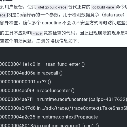
到用户反馈，使用
替代正常的
命令
otel go build -race
go build -race
[3]是Go编译器的一个参数，用于检测数据竞争（data rac
race
外检查，确保多个 goroutine 不会以不安全方式同时访问这
的工具不应影响
竞态检查的代码，因此出现崩溃的现象是
-race
查这个崩溃问题，崩溃的堆栈信息如下：
000000041e1c0 in __tsan_func_enter ()
00000004ad05a in racecall ()
0000000000001 in ?? ()
00000004acf99 in racefuncenter ()
00000004ae7f1 in runtime.racefuncenter (callpc=4317632
0000000a247d8 in ../sdk/trace.(*traceContext).TakeSnapSho
00000004a2c25 in runtime.contextPropagate
0000000480185 in runtime.newproc1.func1 ()