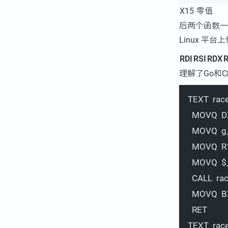
X15
零值
后两个函数一个
Linux 
RDI
RSI
RDX
理解了Go和
TEXT  rac
MOVQ  D
MOVQ  g_
MOVQ  R11
MOVQ  $
CALL  ra
MOVQ  B
RET
TEXT  rac