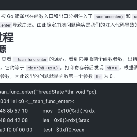
被 Go 编译器在函数入口和出口分别注入了
和
racefuncenter()
r
导致崩溃。由此确定崩溃问题确实是我们的注入代码导致
_enter
过程
源
查看
的源码，看到它接收两个函数参数，出
__tsan_func_enter
，它约等于
。打印寄存器后发现
，根据
rdx = *(rdi + 0x10)
rdi = 0
数参数，因此这里的问题就是函数第一个参数
为 0。
thr
tsan_func_enter(ThreadState *thr, void *pc);
041e1c0 <__tsan_func_enter>:
8 8b 57 10            mov    0x10(%rdi),%rdx
8 8d 42 08            lea    0x8(%rdx),%rax
9 f0 0f 00 00         test   $0xff0,%eax