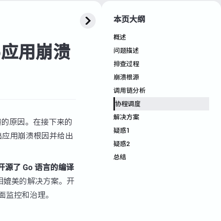
本页大纲
概述
o应用崩溃
问题描述
排查过程
崩溃根源
调用链分析
协程调度
解决方案
生崩溃的原因。在接下来的
疑惑1
出应用崩溃根因并给出
疑惑2
总结
源了 Go 语言的编译
力相媲美的解决方案。开
全面监控和治理。