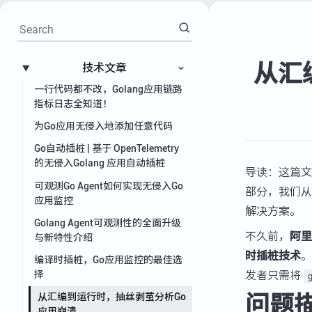
从汇
技术文章
一行代码都不改，Golang应用链路
指标日志全知道！
为Go应用无侵入地添加任意代码
Go自动插桩 | 基于 OpenTelemetry
的无侵入Golang 应用自动插桩
导读：这篇
文
可观测Go Agent如何实现无侵入Go
部分，我们从
应用监控
解决方案。
Golang Agent可观测性的全面升级
不久前，
阿里
与新特性介绍
时插桩技术
。
编译时插桩，Go应用监控的最佳选
发者只需将
择
g
问题
从汇编到运行时，抽丝剥茧分析Go
应用崩溃