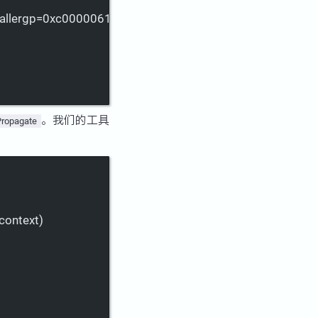
allergp=0xc0000061e0, callerpc=12379404, retVal0=0xc0
。我们的工具
Propagate
context)