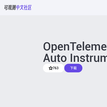
OpenTeleme
Auto Instru
763
下载