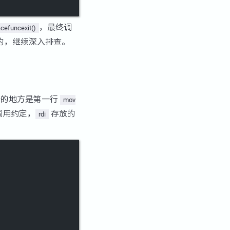
，最终调
acefuncexit()
的，继续深入排查。
错的地方是第一行
mov
调用约定，
存放的
rdi