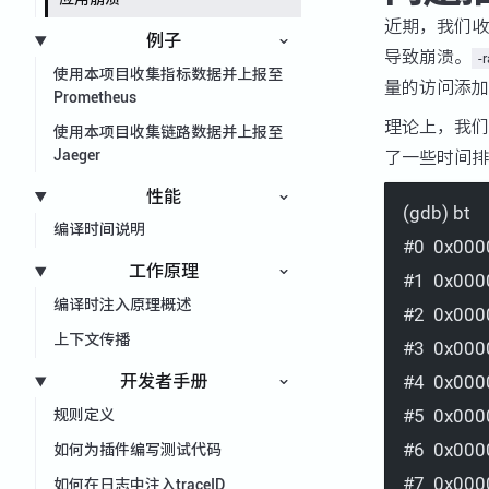
近期，我们收
例子
导致崩溃。
-
使用本项目收集指标数据并上报至
量的访问添加额
Prometheus
理论上，我们
使用本项目收集链路数据并上报至
Jaeger
了一些时间排
性能
(gdb) bt
编译时间说明
#0  0x000
工作原理
#1  0x000
编译时注入原理概述
#2  0x000
上下文传播
#3  0x000
#4  0x000
开发者手册
#5  0x000
规则定义
#6  0x000
如何为插件编写测试代码
#7  0x000
如何在日志中注入traceID