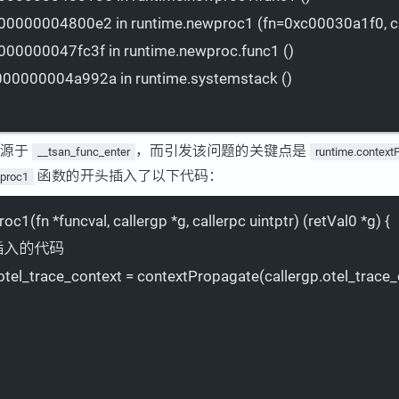
00000004800e2 in runtime.newproc1 (fn=0xc00030a1f0, c
000000047fc3f in runtime.newproc.func1 ()
00000004a992a in runtime.systemstack ()
溃源于
，而引发该问题的关键点是
__tsan_func_enter
runtime.context
函数的开头插入了以下代码：
wproc1
c1(fn *funcval, callergp *g, callerpc uintptr) (retVal0 *g) {
们插入的代码
otel_trace_context = contextPropagate(callergp.otel_trace_