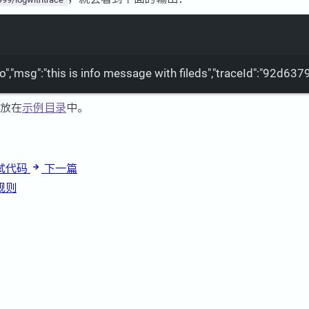
Terminal window
fo"
,
"msg"
:
"this is info message with fileds"
,
"traceId"
:
"92d637
放在
示例目录
中。
试代码
下一篇
规则