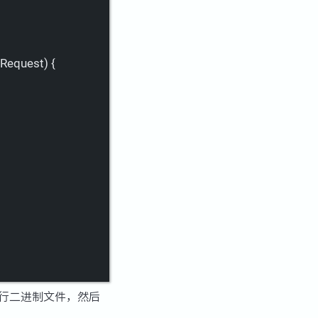
.Request
) 
{
运行二进制文件，然后