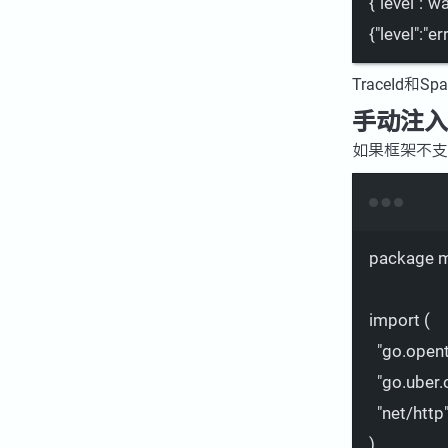
{
"level"
:
"wa
{
"level"
:
"er
TraceId和
手动注入
如果框架不
package
m
import
 (
"go.opent
"go.uber.
"net/http
)