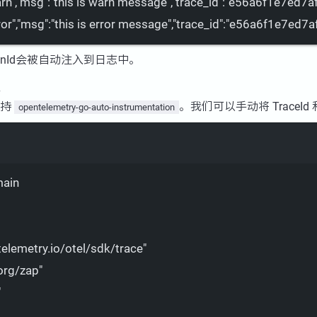
rn"
,
"msg"
:
"this is warn message"
,
"trace_id"
:
"e56a6f1e7ed7a
ror"
,
"msg"
:
"this is error message"
,
"trace_id"
:
"e56a6f1e7ed7a
SpanId会被自动注入到日志中。
支持
。我们可以手动将 TraceId 
opentelemetry-go-auto-instrumentation
Terminal window
ain
elemetry.io/otel/sdk/trace"
org/zap"
"