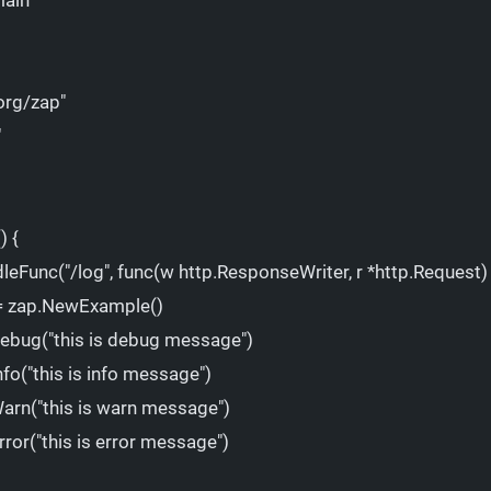
org/zap"
"
() 
{
dleFunc(
"/log"
,
func
(
w
http.ResponseWriter,
r
*
http.Request
)
=
zap.NewExample
()
Debug(
"this is debug message"
)
nfo(
"this is info message"
)
Warn(
"this is warn message"
)
rror(
"this is error message"
)