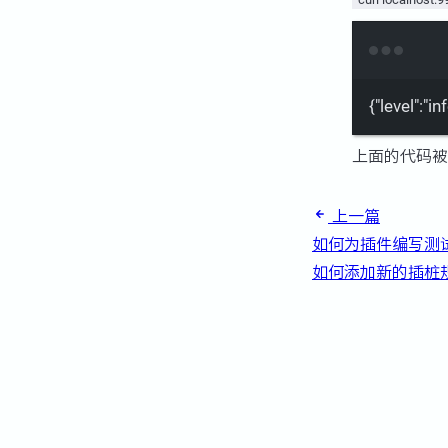
{
"level"
:
"in
上面的代码被
上一篇
如何为插件编写测
如何添加新的插桩