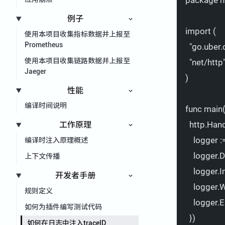
例子
import
 (
使用本项目收集指标数据并上报至
Prometheus
"go.uber.
使用本项目收集链路数据并上报至
"net/http
Jaeger
)
性能
编译时间说明
func
main
http.Han
工作原理
logger
:
编译时注入原理概述
logger.
上下文传播
logger.I
开发者手册
logger.
规则定义
logger.E
如何为插件编写测试代码
})
如何在日志中注入traceID