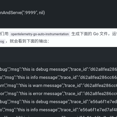
tenAndServe(
":9999"
,
nil
)
我们用
生成下面的 Go 文件，
opentelemetry-go-auto-instrumentation
，就会看到下面的输出：
log
Terminal window
bug"
,
"msg"
:
"this is debug message"
,
"trace_id"
:
"d62a8fea28
fo"
,
"msg"
:
"this is info message"
,
"trace_id"
:
"d62a8fea286cc6
rn"
,
"msg"
:
"this is warn message"
,
"trace_id"
:
"d62a8fea286cc
ror"
,
"msg"
:
"this is error message"
,
"trace_id"
:
"d62a8fea286cc
bug"
,
"msg"
:
"this is debug message"
,
"trace_id"
:
"e56a6f1e7e
fo"
,
"msg"
:
"this is info message"
,
"trace_id"
:
"e56a6f1e7ed7af4