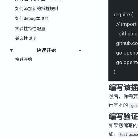
如何添加新的插桩规则
require
 (
如何debug本项目
//
import
实验性特性配置
github.c
兼容性说明
github.c
快速开始
go.opente
快速开始
go.opent
)
编写该插
然后，你需
行基本的
get
编写验证
如果您编写
如，
test_exe