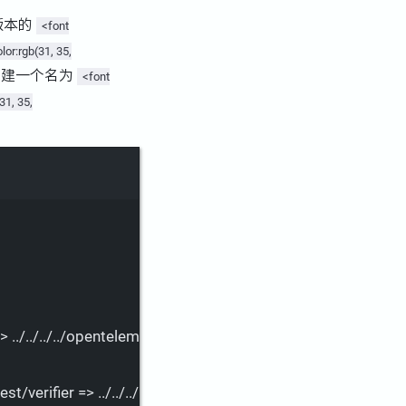
版本的
<font
lor:rgb(31, 35,
创建一个名为
<font
31, 35,
>
../../../../opentelemetry-go-auto-instrumentation
st/verifier
 =
>
../../../../opentelemetry-go-auto-instrumentati