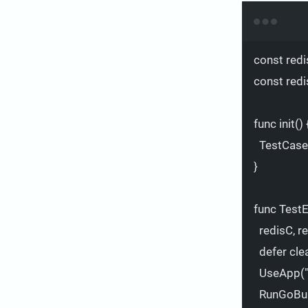
const
red
const
red
func
init
() 
TestCas
}
func
Test
redisC,
r
defer
cle
UseApp(
RunGoBui