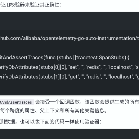
使用校验器来验证其正确性：
Terminal window
thub.com/alibaba/opentelemetry-go-auto-instrumentation/te
aitAndAssertTraces(func
 (stubs []tracetest.SpanStubs) {
VerifyDbAttributes(stubs[0][0],
"set",
"",
"redis",
"",
"localhost",
"s
VerifyDbAttributes(stubs[1][0],
"get",
"",
"redis",
"",
"localhost",
"
会接受一个回调函数，该函数会提供生成的所有
tAndAssertTraces
每个跨度的属性、父上下文和所有其他关键信息。
测数据，也可以像下面的代码一样使用验证器：