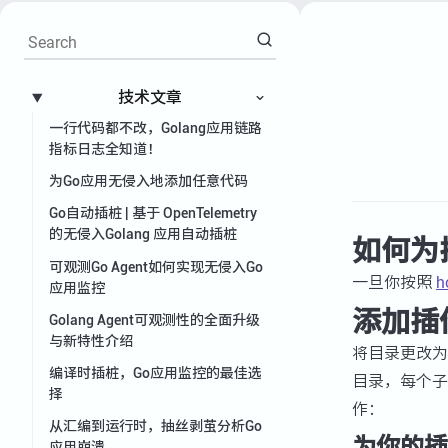
技术文章
一行代码都不改，Golang应用链路
指标日志全知道！
为Go应用无侵入地添加任意代码
Go自动插桩 | 基于 OpenTelemetry
的无侵入Golang 应用自动插桩
如何为
可观测Go Agent如何实现无侵入Go
一旦你按照
h
应用监控
添加插
Golang Agent可观测性的全面升级
与新特性介绍
将目录更改
编译时插桩，Go应用监控的最佳选
目录，每个
择
作：
从汇编到运行时，抽丝剥茧分析Go
为你的插
应用崩溃