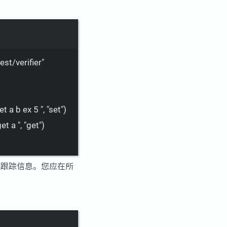
st/verifier"
et a b ex 5 ",
"set"
)
get a ",
"get"
)
跟踪信息。您应在所