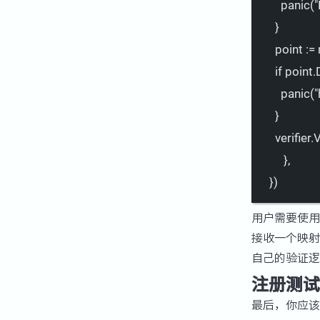
panic(
"
}
point
:=
if
point.
panic(
"
}
verifier
},
})
用户需要使
接收一个映射
自己的验证逻
注册测试
最后，你应该