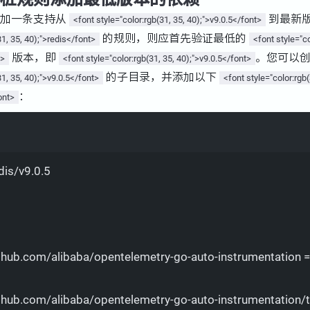
添加一条支持从
到最新
<font style="color:rgb(31, 35, 40);">v9.0.5</font>
的规则，则应首先验证最低的
31, 35, 40);">redis</font>
<font style="co
版本，即
。您可以
t>
<font style="color:rgb(31, 35, 40);">v9.0.5</font>
的子目录，并添加以下
31, 35, 40);">v9.0.5</font>
<font style="color:rgb(
：
ont>
Terminal window
dis/v9.0.5
thub.com/alibaba/opentelemetry-go-auto-instrumentation
 =
thub.com/alibaba/opentelemetry-go-auto-instrumentation/te