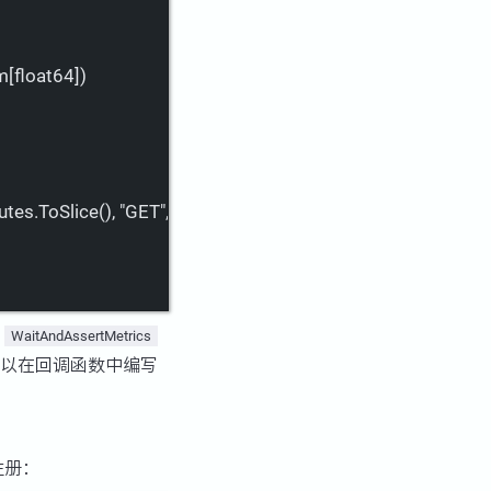
m[float64]
)
utes.ToSlice(
), "GET", "127.0.0.1:"+strconv.Itoa(port), "", "http
。
WaitAndAssertMetrics
以在回调函数中编写
注册：