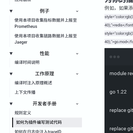
例如，如果
例子
style="color:rgb(
使用本项目收集指标数据并上报至
40);">redis</fon
Prometheus
style="color:rgb(
使用本项目收集链路数据并上报至
40);">go.mod</f
Jaeger
性能
编译时间说明
module
re
工作原理
编译时注入原理概述
go
1.22
上下文传播
开发者手册
replace
gi
规则定义
如何为插件编写测试代码
replace
gi
如何在日志中注入traceID