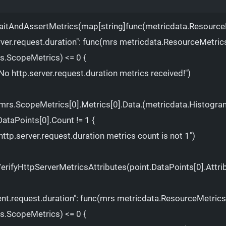
Terminal window
.WaitAndAssertMetrics(map[string]func(metricdata.Resourc
rver.request.duration"
:
func
(
mrs
metricdata.ResourceMetric
rs.ScopeMetrics
) 
<
= 0 {
No http.server.request.duration metrics received!"
)
mrs.ScopeMetrics[0].Metrics[0].Data.
(
metricdata.Histogra
DataPoints[0].Count
!=
1
{
http.server.request.duration metrics count is not 1"
)
.VerifyHttpServerMetricsAttributes(point.DataPoints[0].Attri
ient.request.duration"
:
func
(
mrs
metricdata.ResourceMetrics
rs.ScopeMetrics
) 
<
= 0 {