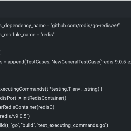
Terminal window
is_dependency_name
=
"github.com/redis/go-redis/v9"
is_module_name
=
"redis"
{
es
=
append
(
TestCases,
NewGeneralTestCase
(
"redis-9.0.5
ExecutingCommands
(
t
*
testing.T,
env
...string
) 
{
edisPort
:=
initRedisContainer
()
arRedisContainer
(
redisC
)
"redis/v9.0.5"
)
ld(t,
"go",
"build",
"test_executing_commands.go"
)