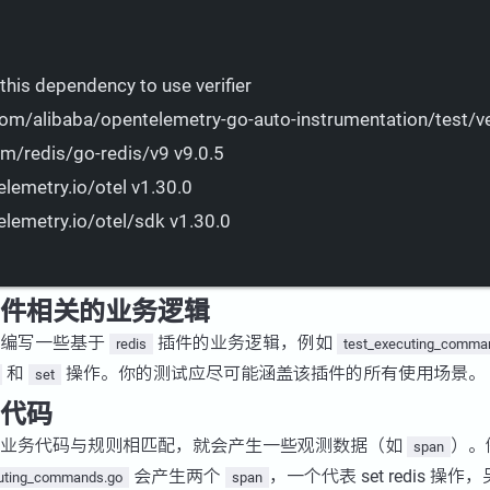
this
dependency
to
use
verifier
om/alibaba/opentelemetry-go-auto-instrumentation/test/ver
om/redis/go-redis/v9
v9.0.5
lemetry.io/otel
v1.30.0
elemetry.io/otel/sdk
v1.30.0
件相关的业务逻辑
要编写一些基于
插件的业务逻辑，例如
redis
test_executing_comma
和
操作。你的测试应尽可能涵盖该插件的所有使用场景。
set
代码
的业务代码与规则相匹配，就会产生一些观测数据（如
）。
span
会产生两个
，一个代表 set redis 操作，另
cuting_commands.go
span