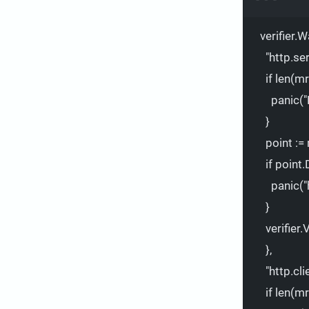
verifier
"http.se
if
len(m
panic(
"
}
point
:=
if
point.
panic(
"
}
verifier
},
"http.cl
if
len(m