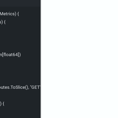
eMetrics
) {
s
) 
{
m[float64]
)
butes.ToSlice(
), "GET", "/a", "", "http", "1.1", "http", 200)
) 
{