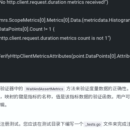
No http.client.request.duration metrics received!"
)
mrs.ScopeMetrics[0].Metrics[0].Data.
(
metricdata.Histogra
DataPoints[0].Count
!=
1
{
http.client.request.duration metrics count is not 1"
)
.VerifyHttpClientMetricsAttributes(point.DataPoints[0].Attrib
用验证器中的
方法来验证度量数据的正确性
WaitAndAssertMetrics
，映射的键是指标的名称，值是该指标数据的验证函数。用户可
辑。
注册测试。您应该在测试目录下编写一个
文件来完成
_tests.go