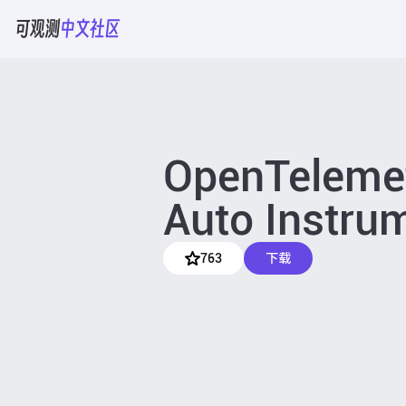
OpenTeleme
Auto Instru
763
下载